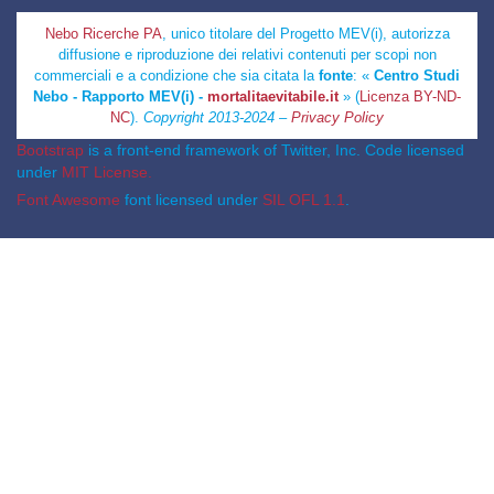
Nebo Ricerche PA
, unico titolare del Progetto MEV(i), autorizza
diffusione e riproduzione dei relativi contenuti per scopi non
commerciali e a condizione che sia citata la
fonte
: «
Centro Studi
Nebo - Rapporto MEV(i) -
mortalitaevitabile.it
» (
Licenza BY-ND-
NC
).
Copyright 2013-2024 –
Privacy Policy
Bootstrap
is a front-end framework of Twitter, Inc. Code licensed
under
MIT License.
Font Awesome
font licensed under
SIL OFL 1.1
.